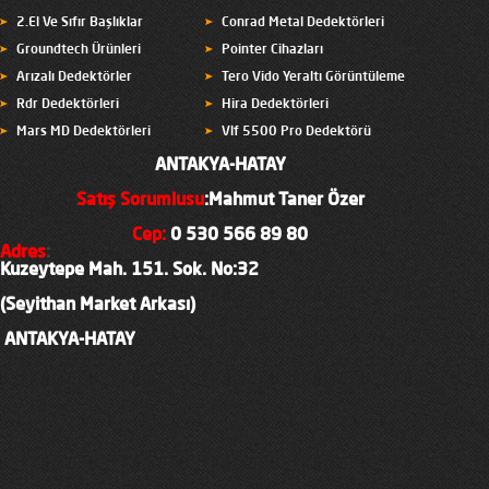
2.El Ve Sıfır Başlıklar
Conrad Metal Dedektörleri
Groundtech Ürünleri
Pointer Cihazları
Arızalı Dedektörler
Tero Vido Yeraltı Görüntüleme
Rdr Dedektörleri
Hira Dedektörleri
Mars MD Dedektörleri
Vlf 5500 Pro Dedektörü
ANTAKYA-HATAY
Satış Sorumlusu
:Mahmut Taner Özer
Cep
:
0 530 566 89 80
Adres
:
Kuzeytepe Mah. 151. Sok. No:32
(Seyithan Market Arkası)
ANTAKYA-HATAY